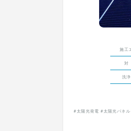
施工
対
洗浄
#太陽光発電 #太陽光パネル